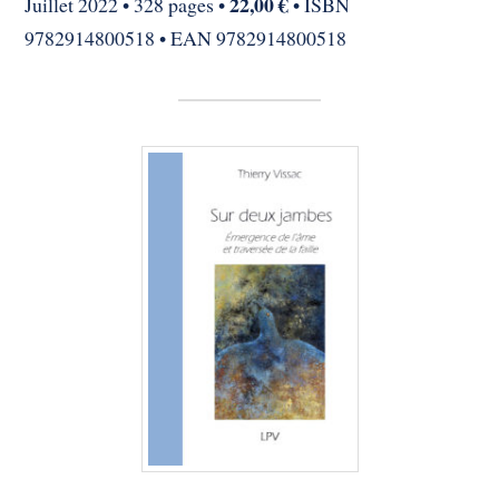
22,00 €
Juillet 2022 • 328 pages •
• ISBN
9782914800518 • EAN 9782914800518