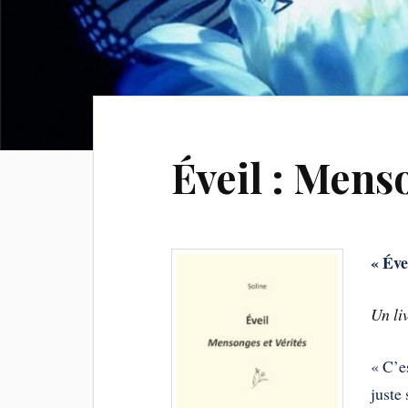
Éveil : Mens
« Éve
Un li
« C’e
juste