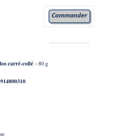
os carré-collé
– 80 g
2914800310
ine